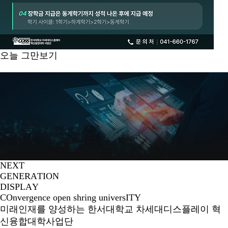
오늘 그만보기
N
E
X
T
G
E
N
E
R
A
T
I
O
N
D
I
S
P
L
A
Y
COnvergence open shring universITY
미래인재를 양성하는 한서대학교 차세대디스플레이 혁
신융합대학사업단