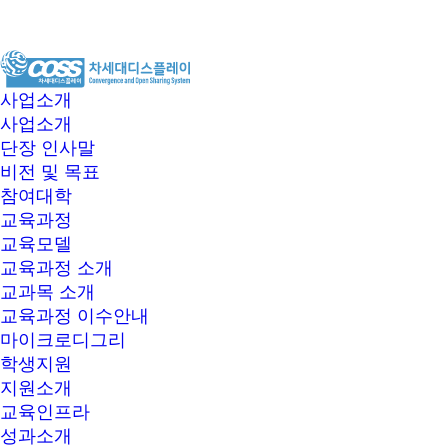
COSS
차
사업소개
세
사업소개
대
단장 인사말
디
비전 및 목표
스
참여대학
플
교육과정
레
교육모델
이
교육과정 소개
교과목 소개
교육과정 이수안내
마이크로디그리
학생지원
지원소개
교육인프라
성과소개